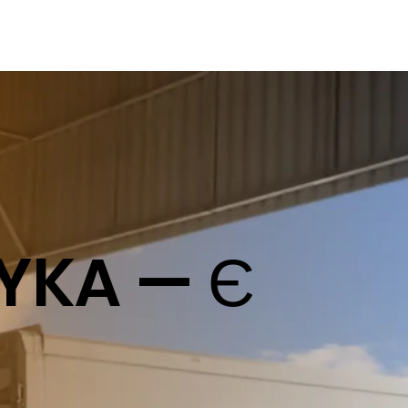
YKA — Є