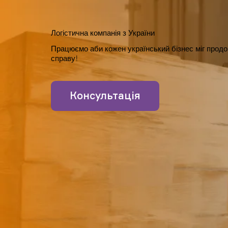
Логістична компанія з України
Працюємо аби кожен український бізнес міг прод
справу!
Консультація
один
клік