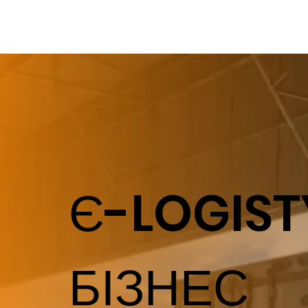
Є-LOGIST
БІЗНЕС