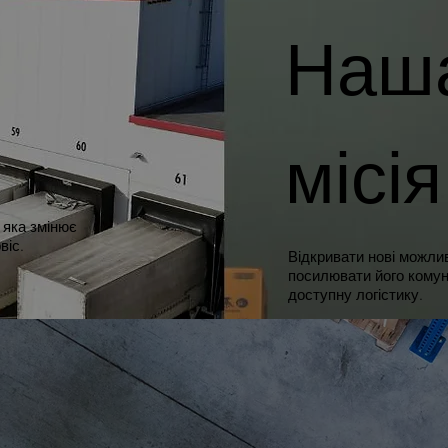
Наш
місія
 яка змінює
віс.
Відкривати нові можлив
посилювати його комуні
доступну логістику.