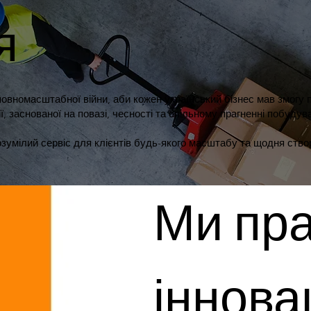
я
повномасштабної війни, аби кожен український бізнес мав змогу
ї, заснованої на повазі, чесності та спільному прагненні побудув
умілий сервіс для клієнтів будь-якого масштабу та щодня ство
Ми пра
іннова