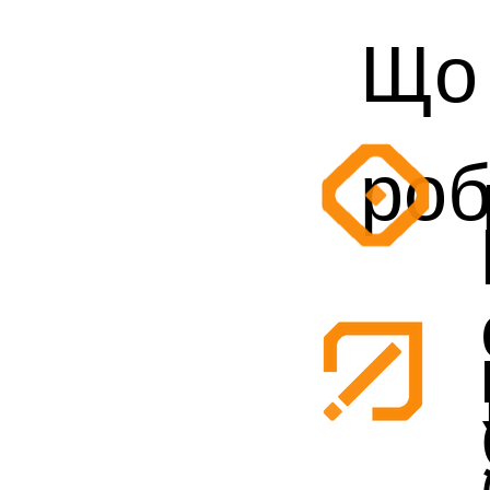
Що
ро