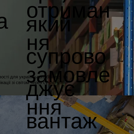
отриман
а
який
ня
супрово
замовле
джує
ості для українського бізнесу та
кації зі світом через сучасну та
ння
вантаж