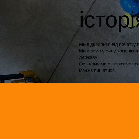
історі
Ми відкрилися від початку 
Ми віримо у силу комунікаці
державу.
Ось чому ми створюємо зроз
можна пишатися.