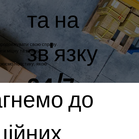
та на
зв'язку
 продовжувати свою справу.
ати міцну та вільну
рюємо логістику, якою
24/7
гнемо до
ційних