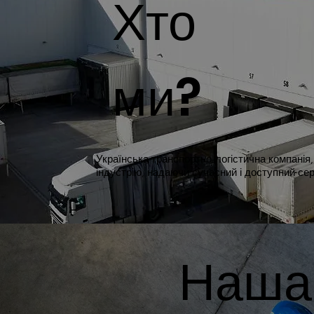
Хто
ми?
Українська транспортно-логістична компанія,
індустрію, надаючи сучасний і доступний сер
Наша